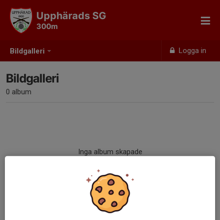
Upphärads SG
300m
Logga in
Bildgalleri
Bildgalleri
0 album
Inga album skapade