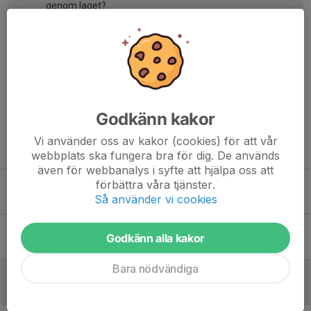
genom laget?
Lisa Axelsson
21 jun, 14:25
Hej! Gå in på lagets sida här på hemsidan så står det i
nyhetsflödet där 😊
Godkänn kakor
Vi använder oss av kakor (cookies) för att vår
Tidigare nyheter
webbplats ska fungera bra för dig. De används
även för webbanalys i syfte att hjälpa oss att
förbättra våra tjänster.
Dragning av supporterlotteri
Så använder vi cookies
14 jun, 11:44
0
Björnvallsdagen och dragning av supporterlotteri
Godkänn alla kakor
4 jun, 09:13
0
Bara nödvändiga
Stötta föreningen - köp Bambustrumpor av oss
14 maj, 23:14
2