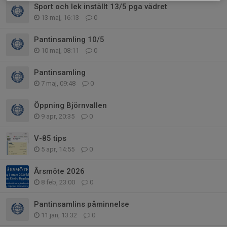
Sport och lek inställt 13/5 pga vädret
13 maj, 16:13
0
Pantinsamling 10/5
10 maj, 08:11
0
Pantinsamling
7 maj, 09:48
0
Öppning Björnvallen
9 apr, 20:35
0
V-85 tips
5 apr, 14:55
0
Årsmöte 2026
8 feb, 23:00
0
Pantinsamlins påminnelse
11 jan, 13:32
0