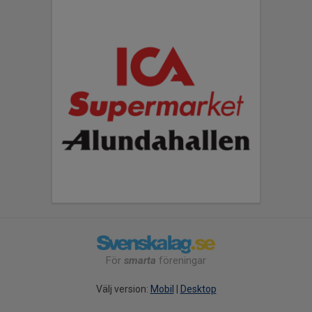
För
smarta
föreningar
Välj version:
Mobil
|
Desktop