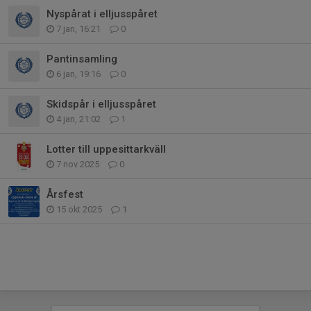
Nyspårat i elljusspåret
7 jan, 16:21
0
Pantinsamling
6 jan, 19:16
0
Skidspår i elljusspåret
4 jan, 21:02
1
Lotter till uppesittarkväll
7 nov 2025
0
Årsfest
15 okt 2025
1