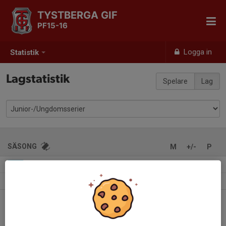
TYSTBERGA GIF
PF15-16
Logga in
Statistik
Lagstatistik
Spelare
Lag
SÄSONG
M
+/-
P
P10-11 år
0
0-0
-
2026
P10 år ljusgrön grupp 1
0
0-0
-
2025