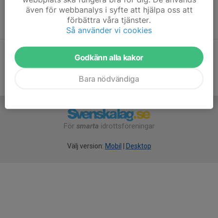
även för webbanalys i syfte att hjälpa oss att
Inga aktiviteter inbokade
förbättra våra tjänster.
Så använder vi cookies
Hela kalendern
Godkänn alla kakor
Bara nödvändiga
För
smarta
idrottsföreningar
Välj version:
Mobil
|
Desktop