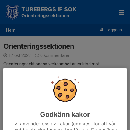
TUREBERGS IF SOK
Orienteringssektionen
Logga in
Hem
Orienteringssektionen
17 okt 2023
0 kommentarer
Orienteringssektionens verksamhet är inriktad mot
motionsorientering under eget ansvar. Samordning sker med
Attunda OK.
Turebergs IF SOK är medlem i Norrkartor.
Stödjande verksamhet sker mot skolor där klubben bistår vid...
Läs mer
Godkänn kakor
Kommande aktiviteter
Vi använder oss av kakor (cookies) för att vår
webbplats ska fungera bra för dig. De används