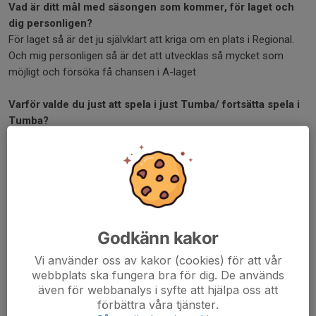
Vad är ditt mål med säsongen som kommer, för laget och
dig personligen?
För laget så är det ju självklart att kriga om en plats i Regional.
Och mig personligen så är det att utvecklas så mycket som
möjligt och försöka få chansen i A-laget
Varför valde du just att spela i just Tumba/ fortsätta spela i
Tumba?
Jag valde att spela i Tumba för att det känns som en seriös
klubb och möjligheter för mig att utvecklas så mycket som
möjligt
Vad kan publiken förvänta sig att se av dig på isen 24/25?
Alltid 100% ger aldrig upp, gör allt för att laget ska plocka 3
Godkänn kakor
pinnar varje match!
Vi använder oss av kakor (cookies) för att vår
Vad ska du göra i sommar?
webbplats ska fungera bra för dig. De används
Mestadels vara med familjen och vara med polare
även för webbanalys i syfte att hjälpa oss att
förbättra våra tjänster.
Dela nyhet