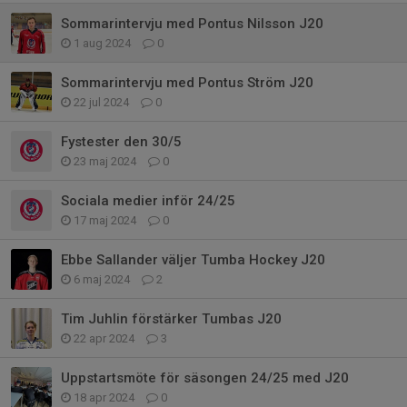
Sommarintervju med Pontus Nilsson J20
1 aug 2024
0
Sommarintervju med Pontus Ström J20
22 jul 2024
0
Fystester den 30/5
23 maj 2024
0
Sociala medier inför 24/25
17 maj 2024
0
Ebbe Sallander väljer Tumba Hockey J20
6 maj 2024
2
Tim Juhlin förstärker Tumbas J20
22 apr 2024
3
Uppstartsmöte för säsongen 24/25 med J20
18 apr 2024
0