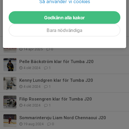
Så använder vi cookies
Godkänn alla kakor
Tidigare nyheter
Bara nödvändiga
Säsongsstart Tumba J20 säsongen 2025/2026
14 apr 2025
0
Pelle Bäckström klar för Tumba J20
4 okt 2024
1
Kenny Lundgren klar för Tumba J20
4 okt 2024
1
Filip Rosengren klar för Tumba J20
4 okt 2024
1
Sommarintervju Liam Nord Chennaoui J20
19 aug 2024
0