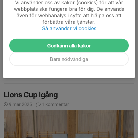
Vi använder oss av kakor (cookies) för att vår
webbplats ska fungera bra för dig. De används
även för webbanalys i syfte att hjälpa oss att
förbättra våra tjänster.
Så använder vi cookies
Godkänn alla kakor
Vi körde en minicup igår i Nacka. Tack skuru för inbjudan. Bra
Bara nödvändiga
kämpat av tjejerna. Härligt. Nu är vi igång men lite matchspel
också
Läs mer
Lions Cup igång
9 mar 2025
1 kommentar