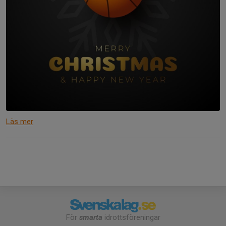
Läs mer
För
smarta
idrottsföreningar