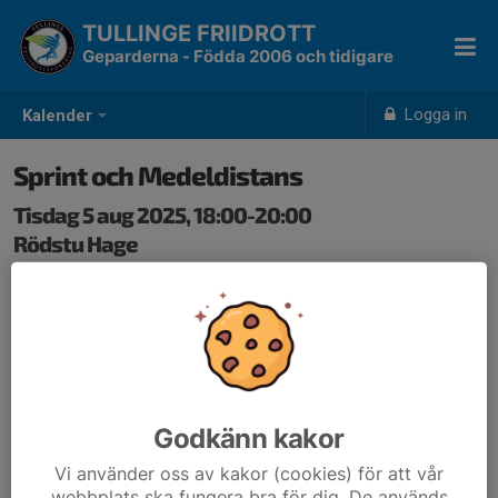
TULLINGE FRIIDROTT
Geparderna - Födda 2006 och tidigare
Logga in
Kalender
Sprint och Medeldistans
Tisdag 5 aug 2025, 18:00-20:00
Rödstu Hage
Samling: 17:55
Godkänn kakor
Vi använder oss av kakor (cookies) för att vår
webbplats ska fungera bra för dig. De används