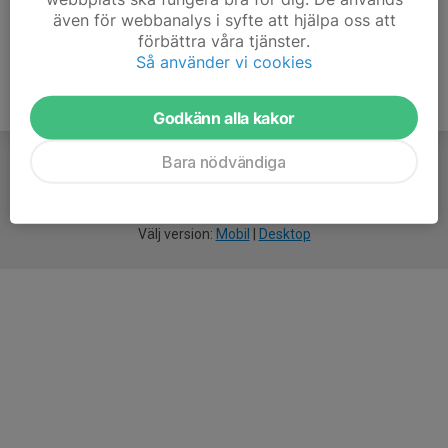
även för webbanalys i syfte att hjälpa oss att
förbättra våra tjänster.
Så använder vi cookies
Godkänn alla kakor
Bara nödvändiga
För
smarta
idrottsföreningar
Välj version:
Mobil
|
Desktop