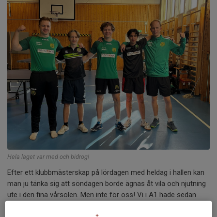
Hela laget var med och bidrog!
Efter ett klubbmästerskap på lördagen med heldag i hallen kan
man ju tänka sig att söndagen borde ägnas åt vila och njutning
ute i den fina vårsolen. Men inte för oss! Vi i A1 hade sedan
länge en inbokad match hemma mot Kristinehamns BTK i
åttondelsfinalen av Svenska Cupen. Med 2,5 timmars resväg för