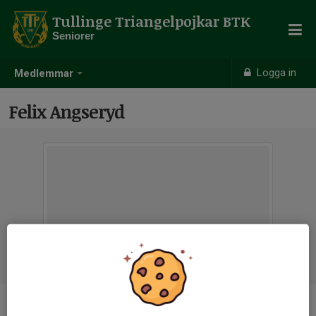
Tullinge Triangelpojkar BTK
Seniorer
Logga in
Medlemmar
Felix Angseryd
Ålder
23 år