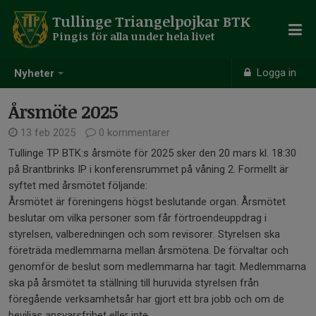
Tullinge Triangelpojkar BTK
Pingis för alla under hela livet
Logga in
Nyheter
Årsmöte 2025
13 feb 2025
0 kommentarer
Tullinge TP BTK:s årsmöte för 2025 sker den 20 mars kl. 18:30
på Brantbrinks IP i konferensrummet på våning 2. Formellt är
syftet med årsmötet följande:
Årsmötet är föreningens högst beslutande organ. Årsmötet
beslutar om vilka personer som får förtroendeuppdrag i
styrelsen, valberedningen och som revisorer. Styrelsen ska
företräda medlemmarna mellan årsmötena. De förvaltar och
genomför de beslut som medlemmarna har tagit. Medlemmarna
ska på årsmötet ta ställning till huruvida styrelsen från
föregående verksamhetsår har gjort ett bra jobb och om de
beviljas ansvarsfrihet eller inte.