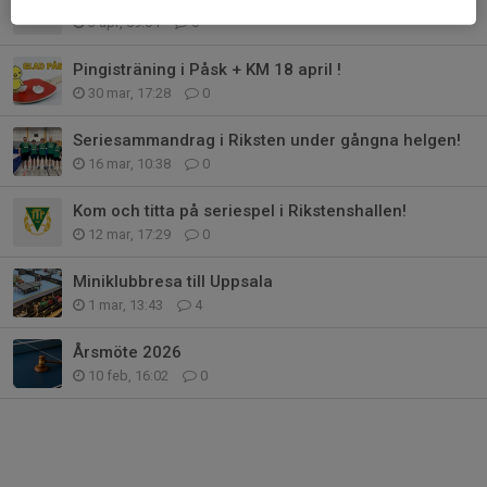
3 apr, 09:04
0
Pingisträning i Påsk + KM 18 april !
30 mar, 17:28
0
Seriesammandrag i Riksten under gångna helgen!
16 mar, 10:38
0
Kom och titta på seriespel i Rikstenshallen!
12 mar, 17:29
0
Miniklubbresa till Uppsala
1 mar, 13:43
4
Årsmöte 2026
10 feb, 16:02
0