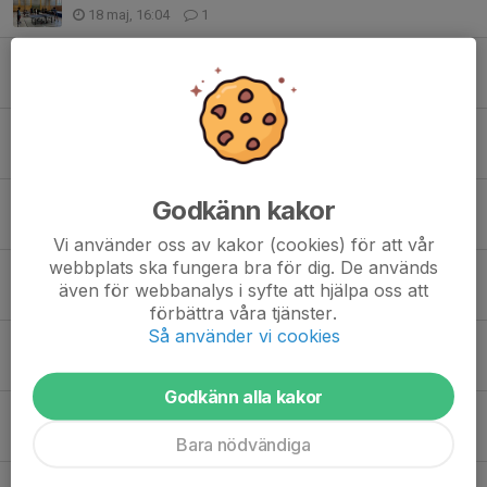
18 maj, 16:04
1
Kvartsfinal i Svenska cupen
9 maj, 18:19
8
Rekordantal på klubbresan
5 maj, 21:59
0
Ingen ungdomsträning på torsdag/Valborgsmässoafton
Godkänn kakor
28 apr, 16:25
0
Vi använder oss av kakor (cookies) för att vår
webbplats ska fungera bra för dig. De används
KM 2026 avklarat
även för webbanalys i syfte att hjälpa oss att
20 apr, 22:00
1
förbättra våra tjänster.
Så använder vi cookies
Söndagens höjdpunkt: Svenska cupen
17 apr, 22:45
3
Godkänn alla kakor
Inställda träningar och kommande KM
16 apr, 08:00
0
Bara nödvändiga
Bordtennissatsning i Botkyrka behöver hjälp med domare