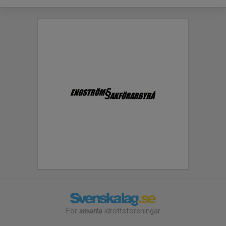
För
smarta
idrottsföreningar