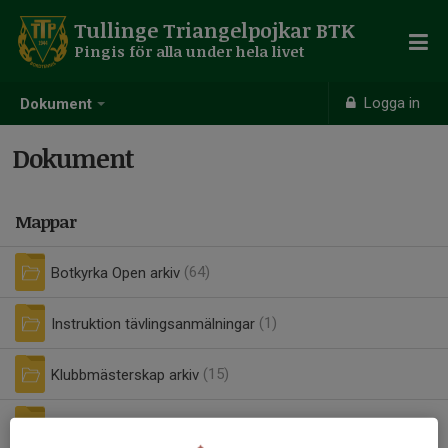
Tullinge Triangelpojkar BTK
Pingis för alla under hela livet
Logga in
Dokument
Dokument
Mappar
Botkyrka Open arkiv
(64)
Instruktion tävlingsanmälningar
(1)
Klubbmästerskap arkiv
(15)
Klubbresor arkiv
(21)