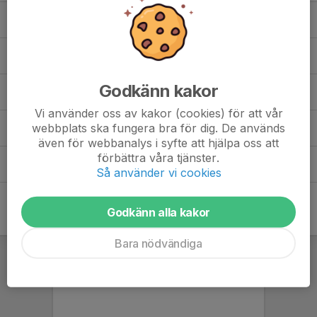
Skinkcupen
(4)
Stadgar Tullinge TP BTK
(1)
Godkänn kakor
Tävlingar arkiv
(85)
Vi använder oss av kakor (cookies) för att vår
webbplats ska fungera bra för dig. De används
Årsmöte 2026
(5)
även för webbanalys i syfte att hjälpa oss att
förbättra våra tjänster.
Årsmöten arkiv
(49)
Så använder vi cookies
Godkänn alla kakor
Bara nödvändiga