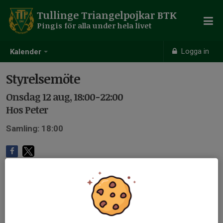
Tullinge Triangelpojkar BTK
Pingis för alla under hela livet
Logga in
Kalender
Styrelsemöte
Onsdag 12 aug, 18:00-22:00
Hos Peter
Samling: 18:00