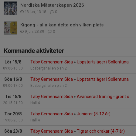
Nordiska Mästerskapen 2026
13 jun, 13:18
0
Kigong - alla kan delta och vilken plats
9 jun, 23:39
0
Kommande aktiviteter
Lör 15/8
Täby Gemensam Sida
»
Uppstartsläger i Sollentuna
09:00-16:30
Edsbergshallen plan 2
Sön 16/8
Täby Gemensam Sida
»
Uppstartsläger i Sollentuna
09:00-17:00
Edsbergshallen plan 2
Tis 18/8
Täby Gemensam Sida
»
Avancerad träning - grönt och uppåt
20:15-21:30
Hall 4
Tor 20/8
Täby Gemensam Sida
»
Juniorer (8-12 år)
19:00-20:00
Hall 4
Sön 23/8
Täby Gemensam Sida
»
Tigrar och drakar (4-7 år)