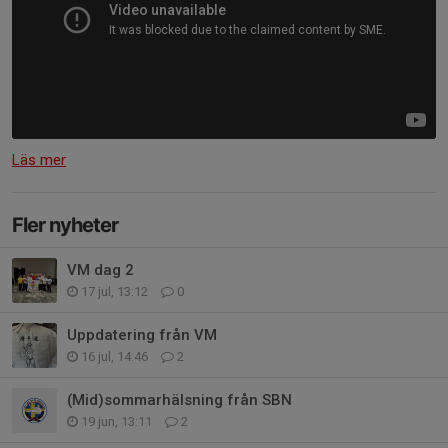
Läs mer
Fler nyheter
VM dag 2
17 jul, 13:12
0
Uppdatering från VM
16 jul, 14:46
2
(Mid)sommarhälsning från SBN
19 jun, 13:11
2