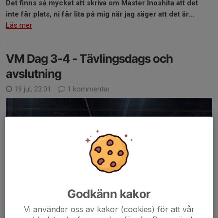
Det finns så mycket att skriva om Master Inoshita att det
inte får plats, ni får lita på mig när jag säger att det är...
Läs mer
VM Dag 3-4 - Tävlingsdags och
avslutning
19 jul, 23:01
1 kommentar
Godkänn kakor
Vi använder oss av kakor (cookies) för att vår