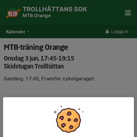
TROLLHÄTTANS SOK
MTB Orange
Logga in
Kalender
MTB-träning Orange
Onsdag 3 jun, 17:45-19:15
Skidstugan Trollhättan
Samling: 17:45, Framför cykelgaraget.