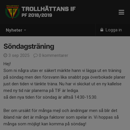
TROLLHÄTTANS IF
PF 2018/2019
Logga in
Nyheter
Söndagsträning
3 sep 2025
0 kommentarer
Hej!
Som ni några utav er säkert märkte hann vi lägga ut en träning
på söndag men den försvann lika snabbt pga överbokade planer
just den tiden vi tänkte träna. Nu har vi skickat ut en ny kallelse
med ny tid när planerna på TIF är lediga.
så den nya tiden för söndag är alltså 14:30-15:30.
Ber om ursäkt för många mejl och ändringar men så blir det
ibland när det är många faktorer som spelar in. Vi hoppas så
många som möjligt kan komma på söndag!