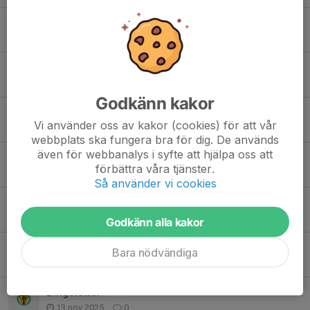
Klädprovar-dagar på TIF
13 maj, 14:47
0
Första sammandraget
3 maj, 16:59
2
Godkänn kakor
Inför sammandrag
Vi använder oss av kakor (cookies) för att vår
30 apr, 20:10
0
webbplats ska fungera bra för dig. De används
även för webbanalys i syfte att hjälpa oss att
Inför ica Maxi
förbättra våra tjänster.
16 apr, 18:32
0
Så använder vi cookies
Utomhusträning
15 mar, 15:49
0
Godkänn alla kakor
Inställd träning idag, söndag!
Bara nödvändiga
1 feb, 10:53
0
Bingolotter
13 nov 2025
0