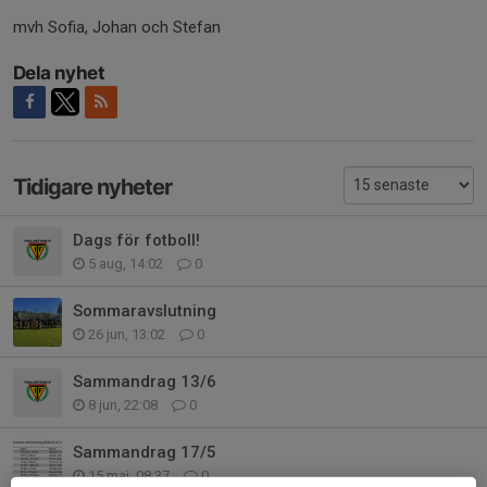
mvh Sofia, Johan och Stefan
Dela nyhet
Tidigare nyheter
Dags för fotboll!
5 aug, 14:02
0
Sommaravslutning
26 jun, 13:02
0
Sammandrag 13/6
8 jun, 22:08
0
Sammandrag 17/5
15 maj, 08:37
0