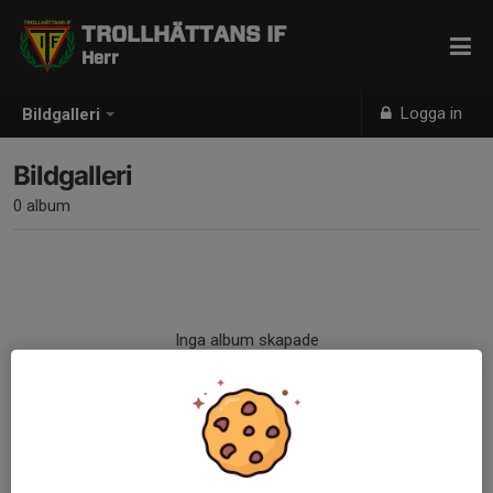
TROLLHÄTTANS IF
Herr
Logga in
Bildgalleri
Bildgalleri
0 album
Inga album skapade