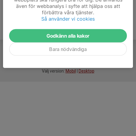
även för webbanalys i syfte att hjälpa oss att
förbättra våra tjänster.
Så använder vi cookies
Godkänn alla kakor
Bara nödvändiga
För
smarta
idrottsföreningar
Välj version:
Mobil
|
Desktop