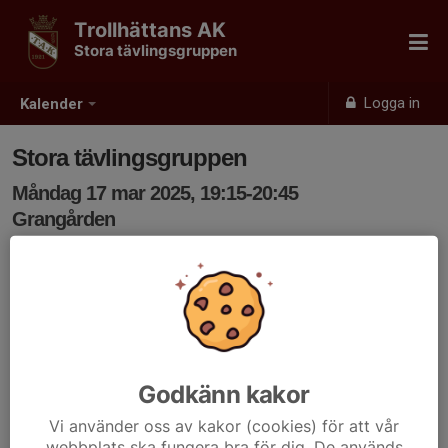
Trollhättans AK
Stora tävlingsgruppen
Logga in
Kalender
Stora tävlingsgruppen
Måndag 17 mar 2025, 19:15-20:45
Grangården
Samling: 19:15
Godkänn kakor
Vi använder oss av kakor (cookies) för att vår
webbplats ska fungera bra för dig. De används