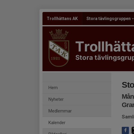
Trollhättans AK
Stora tävlingsgruppen
Trollhät
Stora tävlingsgr
Sto
Hem
Månd
Nyheter
Gra
Medlemmar
Saml
Kalender