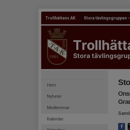
Trollhättans AK
Stora tävlingsgruppen
Trollhät
Stora tävlingsgr
Sto
Hem
Onsd
Nyheter
Gra
Medlemmar
Saml
Kalender