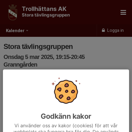
Trollhättans AK
Stora tävlingsgruppen
Logga in
Kalender
Stora tävlingsgruppen
Onsdag 5 mar 2025, 19:15-20:45
Granngården
Samling: 19:15
Godkänn kakor
Vi använder oss av kakor (cookies) för att vår
webbplats ska fungera bra för dig. De används