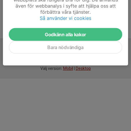
även för webbanalys i syfte att hjälpa oss att
förbättra våra tjänster.
Så använder vi cookies
Godkänn alla kakor
Bara nödvändiga
För
smarta
idrottsföreningar
Välj version:
Mobil
|
Desktop