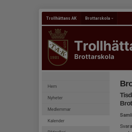
Trollhättans AK
Brottarskola
Trollhät
Brottarskola
Bro
Hem
Tisd
Nyheter
Brot
Medlemmar
Saml
Kalender
Svara