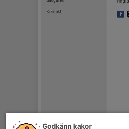
Bildgalleri
nagla
Kontakt
Godkänn kakor