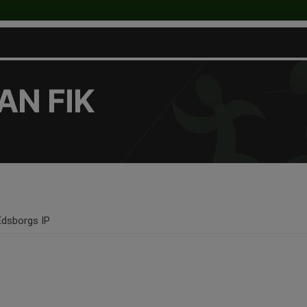
N FIK
Edsborgs IP