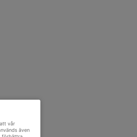
att vår
 används även
t förbättra