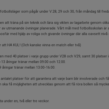
rt fotbollsläger som pågår under V.28, 29 och 30, från måndag till fred
 att träna på sin teknik och lära sig vikten av lagarbete genom olika
or av utmanande övningar planerade. Vårt mål med fotbollsskolan är 
osfär med hjälp av roliga och givande övningar där alla oavsett nivå
 är att HA KUL! (Och kanske vinna en match eller två)
en med 40 platser i varje grupp under V28 och V29, samt 30 platser i
13 åringar tränar mellan 09.00 och 12.00.
 åringar tränar mellan 13.00-16.00.
antalet platser för att garantera att varje barn blir involverade och
arn ska få möjligheten att utvecklas genom att få röra bollen så myck
 under en, två eller tre veckor.