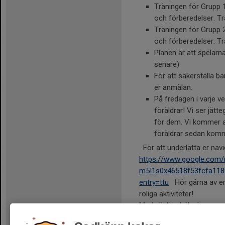
Träningen för Grupp 1
och förberedelser. Tr
Träningen för Grupp 2 
och förberedelser. Tr
Planen är att spelarn
senare)
För att säkerställa b
er anmälan.
På fredagen i varje v
föräldrar! Vi ser jätte
för dem. Vi kommer at
föräldrar sedan komme
För att underlätta er navig
https://www.google.com/
m5!1s0x46518f53fcfa118
entry=ttu
Hör gärna av er 
roliga aktiviteter!
Med vänliga hälsningar,
Hugo o Liam