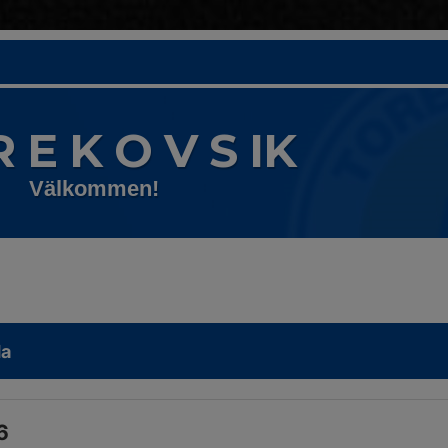
R E K O V S IK
Välkommen!
da
6