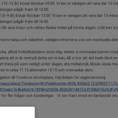
 (10-13 år) börjar klockan 09.00. Vi ber er vänligen att vara där 15 m
äningen pågår fram till 12.00.
(6-9 år) börjar klockan 13.00. Vi ber er vänligen att vara där 15 minu
äningen pågår fram till 16.00.
a får sina tröjor och vatten flaska redan på första dagen. (v28 kan
arnens hälsa och säkerhet, vänligen informera oss om eventuella alle
ecka, alltså fotbollsskolans sista dag, tänkte vi överraska barnen m
gärna att ni är med på detta om ni kan, då vi tror att det hade blivit en
t träna på som vanligt under dagen, äta mellanmål, låtsas spela mat
r in cirka 11.15 alternativt 15.15 och överraskar dem.
ation till Torekovs idrottsplats, följ länken för vägbeskrivning:
maps/place/Torekovs+IK+Padelcenter/@56.432662,12.6390217,17z
9:0xabc7e46a9cb1b743!8m2!3d56.4326591!4d12.6415966!16s%2F
för fler frågor och funderingar. Vi ser fram emot en fantastisk veck