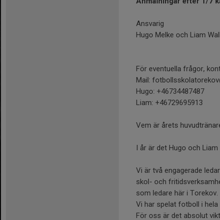
Anmälningar efter 1/7 kan
Ansvarig
Hugo Melke och Liam Wal
För eventuella frågor, kon
Mail: fotbollsskolatorek
Hugo: +46734487487
Liam: +46729695913
Vem är årets huvudtränar
I år är det Hugo och Liam
Vi är två engagerade ledar
skol- och fritidsverksamhe
som ledare här i Torekov.
Vi har spelat fotboll i he
För oss är det absolut vik