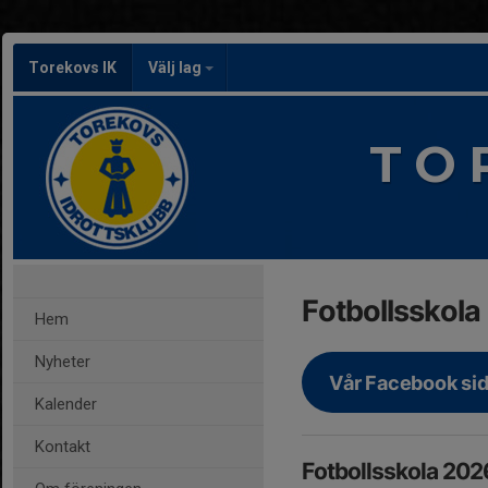
Torekovs IK
Välj lag
T O 
Fotbollsskola
Hem
Nyheter
Vår Facebook si
Kalender
Kontakt
Fotbollsskola 202