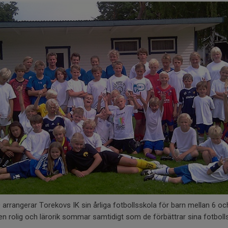
arrangerar Torekovs IK sin årliga fotbollsskola för barn mellan 6 och
få en rolig och lärorik sommar samtidigt som de förbättrar sina fotboll