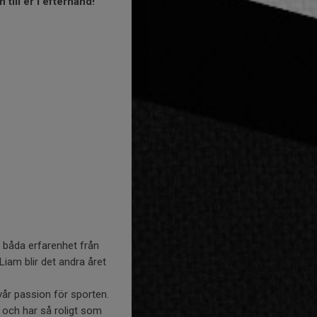
till er i efterhand!
r båda erfarenhet från
Liam blir det andra året
vår passion för sporten.
a och har så roligt som