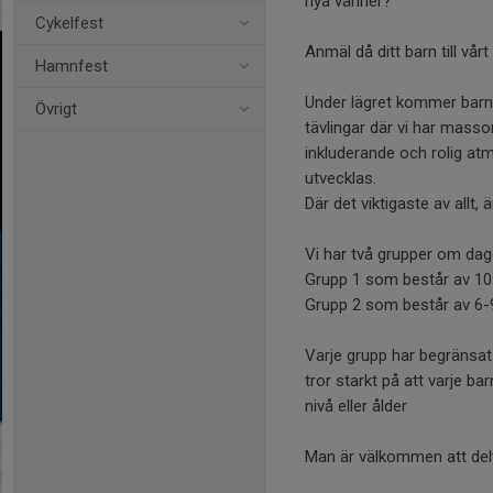
nya vänner?
Cykelfest
Anmäl då ditt barn till vå
Hamnfest
Under lägret kommer barnen
Övrigt
tävlingar där vi har mass
inkluderande och rolig atm
utvecklas.
Där det viktigaste av allt,
Vi har två grupper om dag
Grupp 1 som består av 10-
Grupp 2 som består av 6-9
Varje grupp har begränsat 
tror starkt på att varje b
nivå eller ålder
Man är välkommen att delta