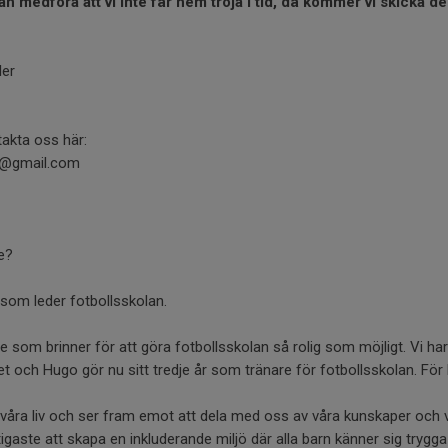
 medföra att vi inte får hem tröja i tid, då kommer vi skicka den 
ler
takta oss här:
ov@gmail.com
e?
 som leder fotbollsskolan.
e som brinner för att göra fotbollsskolan så rolig som möjligt. Vi ha
t och Hugo gör nu sitt tredje år som tränare för fotbollsskolan. För 
la våra liv och ser fram emot att dela med oss av våra kunskaper och 
tigaste att skapa en inkluderande miljö där alla barn känner sig trygg