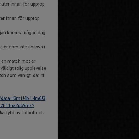
inuter innan för upprop
ter innan för upprop
 tröjan komma någon dag
rgier som inte angavs i
ed en match mot er
 väldigt rolig upplevelse
ch som vanligt, där ni
/data=!3m1!4b1!4m6!3
g%2F11hz2p59mz?
a fylld av fotboll och