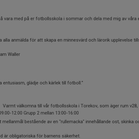
t få vara med på er fotbollsskola i sommar och dela med mig av våra 
fa alla anmälda för att skapa en minnesvärd och lärorik upplevelse t
iam Waller
ntusiasm, glädje och kärlek till fotboll.”
! Varmt välkomna till vår fotbollsskola i Torekov, som äger rum v28,
 09.00-12.00 Grupp 2 mellan 13:00-16:00
t mellanmål bestående av en "rullemacka" innehållande ost, skinka oc
 är obligatoriska för barnens säkerhet.