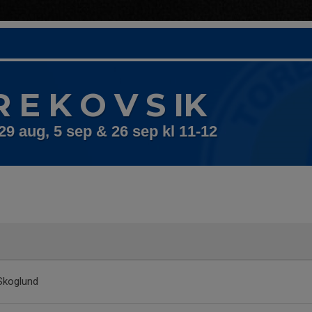
R E K O V S IK
29 aug, 5 sep & 26 sep kl 11-12
Skoglund