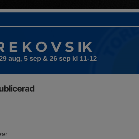
R E K O V S IK
29 aug, 5 sep & 26 sep kl 11-12
ublicerad
eter