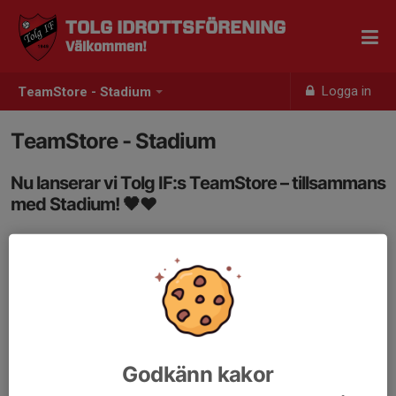
TOLG IDROTTSFÖRENING
Välkommen!
Logga in
TeamStore - Stadium
TeamStore - Stadium
Nu lanserar vi Tolg IF:s TeamStore – tillsammans
med Stadium! 🖤❤️
Godkänn kakor