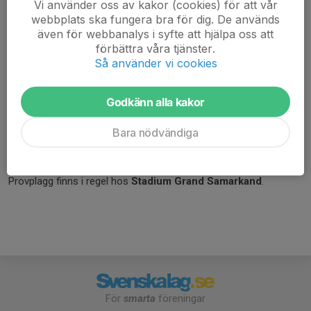
Vi använder oss av kakor (cookies) för att vår
Nu kan du som medlem i
Tolg IF
enkelt beställa träningskläder
webbplats ska fungera bra för dig. De används
och föreningsprofil till riktigt bra medlemspriser.
även för webbanalys i syfte att hjälpa oss att
förbättra våra tjänster.
För att ta del av föreningspriserna behöver du:
Så använder vi cookies
✔️ Vara medlem i Tolg IF
✔️ Vara medlem hos Stadium
Godkänn alla kakor
👉
Klicka här för att komma till vår TeamStore
Bara nödvändiga
eller gå in på
stadium.se/foreningar
och sök efter
Tolg IF
.
Vill du prova kläderna innan du beställer?
Provplagg finns i regel hos
Stadium Grand Samarkand
.
För
smarta
föreningar