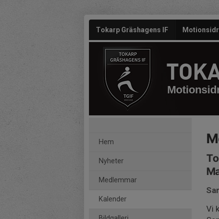
Tokarp Gräshagens IF
Motionsidr
TOKA
Motionsidr
M
Hem
To
Nyheter
Ma
Medlemmar
Sam
Kalender
Vi 
Bildgalleri