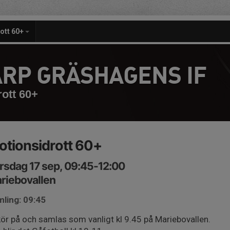
ott 60+
RP GRÄSHAGENS IF
ott 60+
otionsidrott 60+
rsdag 17 sep, 09:45-12:00
riebovallen
ling: 09:45
kör på och samlas som vanligt kl 9.45 på Mariebovallen.