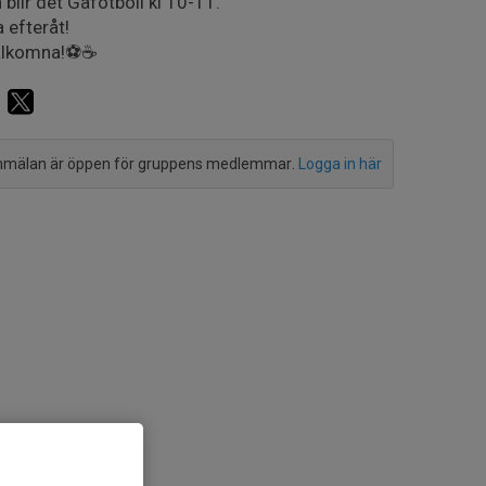
 blir det Gåfotboll kl 10-11.
a efteråt!
lkomna!⚽️☕️
mälan är öppen för gruppens medlemmar.
Logga in här