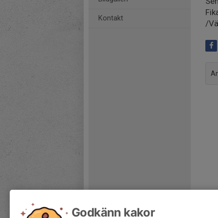
Sen
Fik
Kontakt
/Vä
An
Godkänn kakor