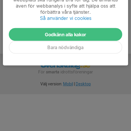
även för webbanalys i syfte att hjälpa oss att
förbättra våra tjänster.
Anmälan är öppen för gruppens medlemmar.
Logga in här
Så använder vi cookies
Godkänn alla kakor
Bara nödvändiga
För
smarta
idrottsföreningar
Välj version:
Mobil
|
Desktop