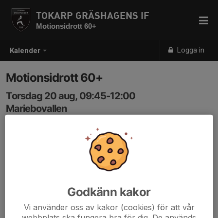
TOKARP GRÄSHAGENS IF
Motionsidrott 60+
Logga in
Kalender
Motionsidrott 60+
Torsdag 20 aug, 09:45-12:00
Mariebovallen
Samling: 09:45
Vi kör på och samlas som vanligt kl 9.45 på
Mariebovallen.
Sen blir det Gåfotboll kl 10-11.
Fika efteråt!
Godkänn kakor
/Välkomna!⚽️☕️
Vi använder oss av kakor (cookies) för att vår
webbplats ska fungera bra för dig. De används