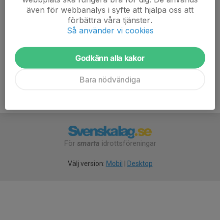
även för webbanalys i syfte att hjälpa oss att
förbättra våra tjänster.
Så använder vi cookies
Anmälan är öppen för gruppens medlemmar.
Logga in här
Godkänn alla kakor
Bara nödvändiga
För
smarta
idrottsföreningar
Välj version:
Mobil
|
Desktop