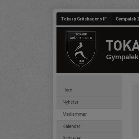
Tokarp Gräshagens IF
Gympalek 
TOKA
Gympalek 
Hem
Nyheter
Medlemmar
Kalender
Bildgalleri