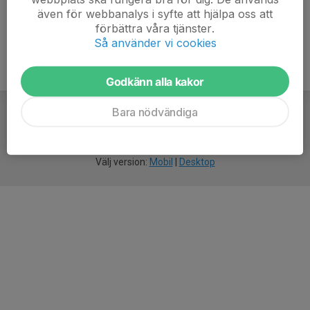
även för webbanalys i syfte att hjälpa oss att
förbättra våra tjänster.
Så använder vi cookies
Godkänn alla kakor
Bara nödvändiga
För
smarta
idrottsföreningar
Välj version:
Mobil
|
Desktop