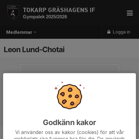
TOKARP GRÄSHAGENS IF
Gympalek 2025/2026
Logga in
Medlemmar
Leon Lund-Chotai
Godkänn kakor
Vi använder oss av kakor (cookies) för att vår
webbplats ska fungera bra för dig. De används
Ålder
5 år