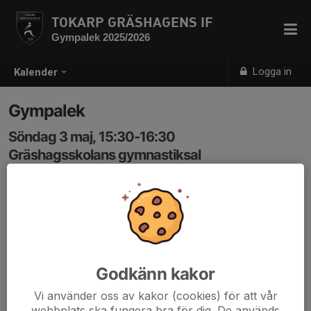
TOKARP GRÄSHAGENS IF
Gympalek 2025/2026
Logga in
Kalender
Gympalek
Söndag 3 maj, 15:30-16:30
Gräshagsskolans gymnastiksal
Samling: 15:30
Godkänn kakor
Vi använder oss av kakor (cookies) för att vår
webbplats ska fungera bra för dig. De används