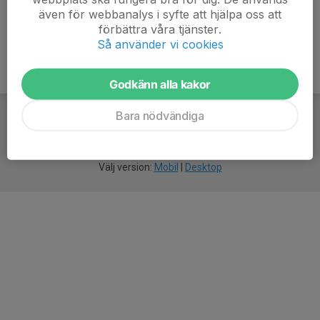
även för webbanalys i syfte att hjälpa oss att
förbättra våra tjänster.
Så använder vi cookies
Godkänn alla kakor
Bara nödvändiga
För
smarta
idrottsföreningar
Välj version:
Mobil
|
Desktop