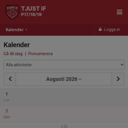
TJUST IF
P17/18/19
Logga in
Kalender
Kalender
Gå till idag
|
Prenumerera
Augusti 2026
1
Lör
2
Sön
v.32