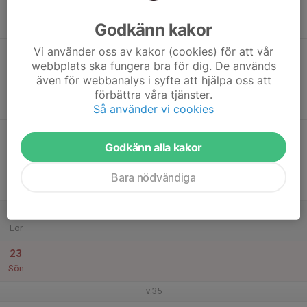
17
Godkänn kakor
Mån
Vi använder oss av kakor (cookies) för att vår
18
webbplats ska fungera bra för dig. De används
Tis
även för webbanalys i syfte att hjälpa oss att
19
förbättra våra tjänster.
Ons
Så använder vi cookies
20
17:30
Träning
Godkänn alla kakor
19:00
Tor
Ernebergsfältet
21
Bara nödvändiga
Fre
22
Lör
23
Sön
v.35