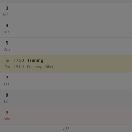
3
Mån
4
Tis
5
Ons
6
17:30
Träning
19:00
Tor
Ernebergsfältet
7
Fre
8
Lör
9
Sön
v.33