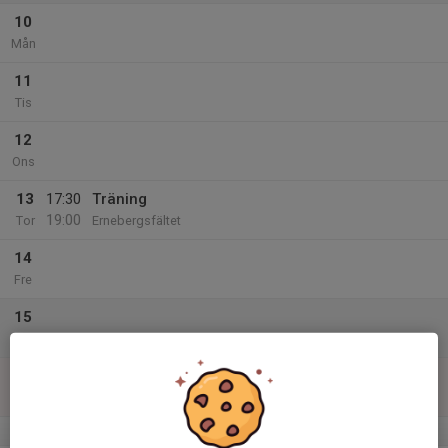
10
Mån
11
Tis
12
Ons
13
17:30
Träning
19:00
Tor
Ernebergsfältet
14
Fre
15
Lör
16
Sön
v.34