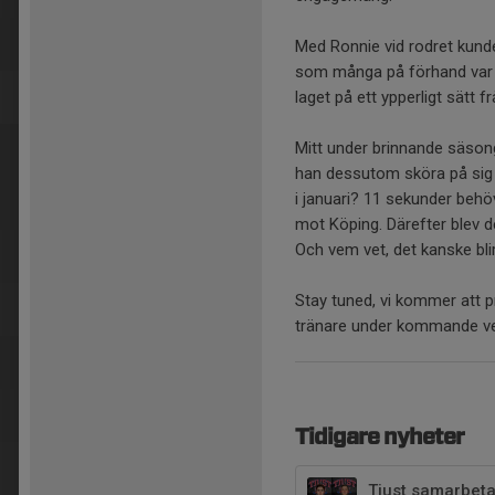
Med Ronnie vid rodret kunde
som många på förhand var t
laget på ett ypperligt sätt f
Mitt under brinnande säson
han dessutom sköra på sig 
i januari? 11 sekunder be
mot Köping. Därefter blev d
Och vem vet, det kanske b
Stay tuned, vi kommer att 
tränare under kommande v
Tidigare nyheter
Tjust samarbet