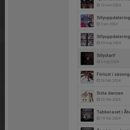
12 nov 2024
Sillyuppdaterin
5 jun 2024
Sillyuppdatering
29 maj 2024
Sillystart!
3 maj 2024
Förlust i säson
26 feb 2024
Sista dansen
23 feb 2024
Tabberaset i Åt
19 feb 2024