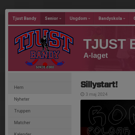
Tjust Bandy
Senior
Ungdom
Bandyskola
TJUST 
A-laget
Sillystart!
Hem
3 maj 2024
Nyheter
Truppen
Matcher
Kalender