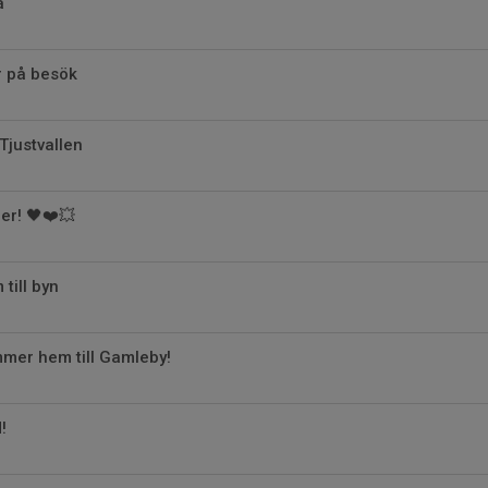
a
r på besök
Tjustvallen
er! 🖤❤️💥
till byn
mmer hem till Gamleby!
!