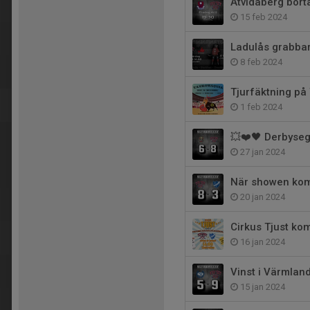
Åtvidaberg bort
15 feb 2024
Ladulås grabba
8 feb 2024
Tjurfäktning på 
1 feb 2024
💥❤️🖤 Derbyseg
27 jan 2024
När showen kom 
20 jan 2024
Cirkus Tjust ko
16 jan 2024
Vinst i Värmland
15 jan 2024