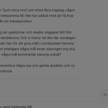
 Tjust vinna mot och störa flera topplag, något
veksamma till. Han har jobbat med att få ihop
rån sin tränarposition.
g när sjukdomar och skador duggade tätt fick
skridskorna. Och vi minns väl den där söndagen
hövde han för att göra mål i comebacken hemma
et ytterligare några mål innan säsongen tog slut.
lir några mål kommande säsong också?
presentera några nya och gamla ansikten och ny
eckorna.
ar med Vetlanda BK