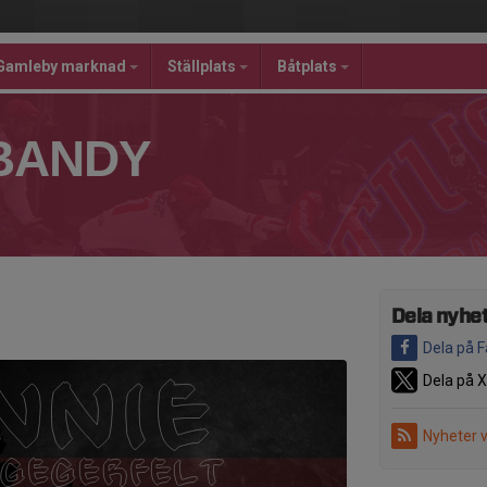
Gamleby marknad
Ställplats
Båtplats
BANDY
Dela nyhe
Dela på 
Dela på X
Nyheter 