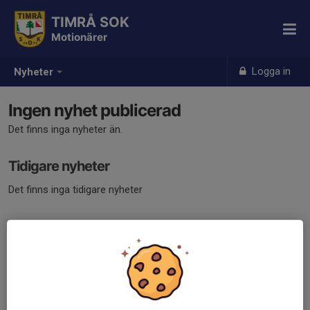
TIMRÅ SOK
Motionärer
Logga in
Nyheter
Ingen nyhet publicerad
Det finns inga nyheter än.
Tidigare nyheter
Det finns inga tidigare nyheter