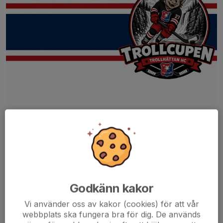
Trollhättans HC vill bjuda in till fartfyllda cupdagar i
Slättbergshallen.
Vi kommer under september att arrangera 1-dags cuper för U8,
U9 och U10.
För U8 - 26/9
Läs mer och och anmäler ert lag här
Trollcupen U8
Godkänn kakor
Vi använder oss av kakor (cookies) för att vår
För U9 -...
webbplats ska fungera bra för dig. De används
Läs mer