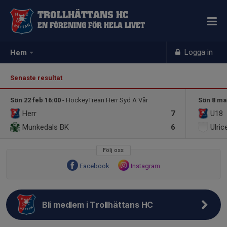
TROLLHÄTTANS HC
EN FÖRENING FÖR HELA LIVET
Logga in
Hem
Senaste resultat
Sön 22 feb 16:00
- HockeyTrean Herr Syd A Vår
Sön 8 ma
Herr
7
U18
Munkedals BK
6
Ulri
Följ oss
Facebook
Instagram
Bli medlem i Trollhättans HC