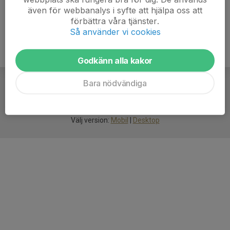
även för webbanalys i syfte att hjälpa oss att
förbättra våra tjänster.
Så använder vi cookies
Godkänn alla kakor
Bara nödvändiga
För
smarta
idrottsföreningar
Välj version:
Mobil
|
Desktop