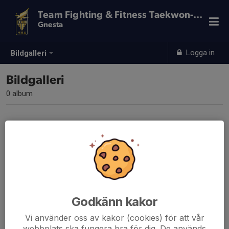
Team Fighting & Fitness Taekwon-Do
Gnesta
Logga in
Bildgalleri
Bildgalleri
0 album
Inga album skapade
Godkänn kakor
Vi använder oss av kakor (cookies) för att vår
webbplats ska fungera bra för dig. De används