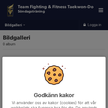
Team Fighting & Fitness Taekwon-Do
Söndagsträning
Logga in
Bildgalleri
Bildgalleri
0 album
Inga album skapade
Godkänn kakor
Vi använder oss av kakor (cookies) för att vår
webbplats ska fungera bra för dig. De används