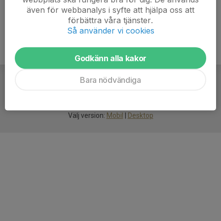
även för webbanalys i syfte att hjälpa oss att
förbättra våra tjänster.
Så använder vi cookies
Godkänn alla kakor
Bara nödvändiga
För
smarta
idrottsföreningar
Välj version:
Mobil
|
Desktop