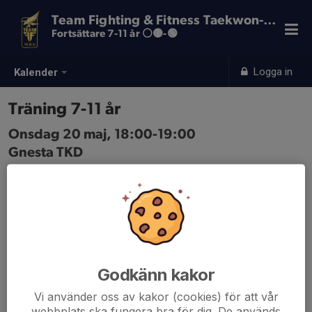
Team Fighting & Fitness Taekwon-Do
Fortsättare 7-11 år ⚪️🟡-🟢
Logga in
Kalender
Träning 7-11 år
Onsdag 20 maj, 18:00-19:00
Gnesta TKD
Samling: 18:00
Godkänn kakor
Vi använder oss av kakor (cookies) för att vår
webbplats ska fungera bra för dig. De används