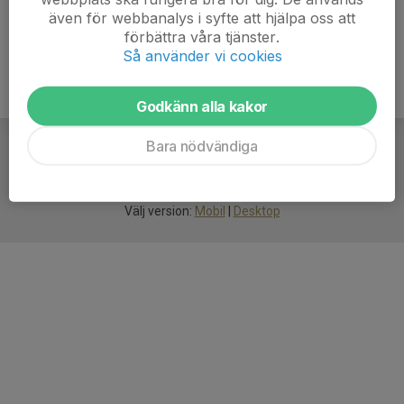
även för webbanalys i syfte att hjälpa oss att
förbättra våra tjänster.
Så använder vi cookies
Godkänn alla kakor
Bara nödvändiga
För
smarta
idrottsföreningar
Välj version:
Mobil
|
Desktop