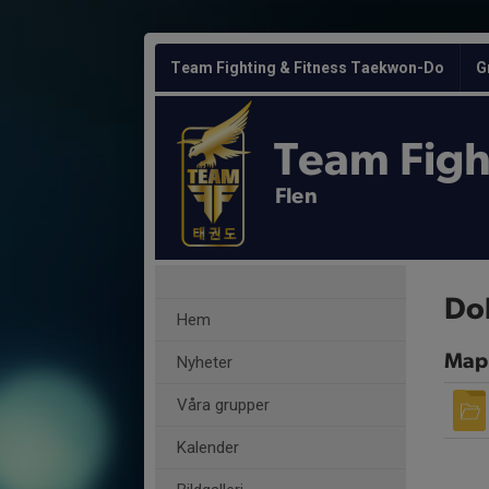
Team Fighting & Fitness Taekwon-Do
G
Team Figh
Flen
Do
Hem
Map
Nyheter
Våra grupper
Kalender