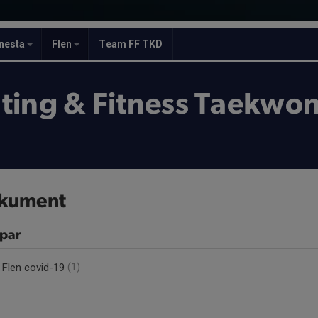
nesta
Flen
Team FF TKD
ting & Fitness Taekwo
kument
par
Flen covid-19
(1)