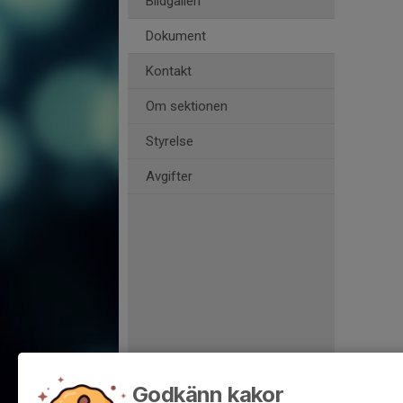
Bildgalleri
Dokument
Kontakt
Om sektionen
Styrelse
Avgifter
Godkänn kakor