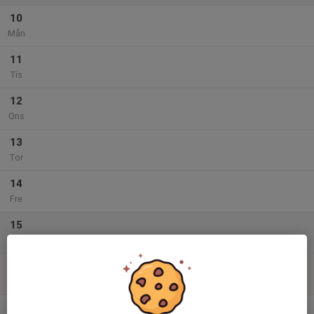
10
Mån
11
Tis
12
Ons
13
Tor
14
Fre
15
Lör
16
Sön
v.34