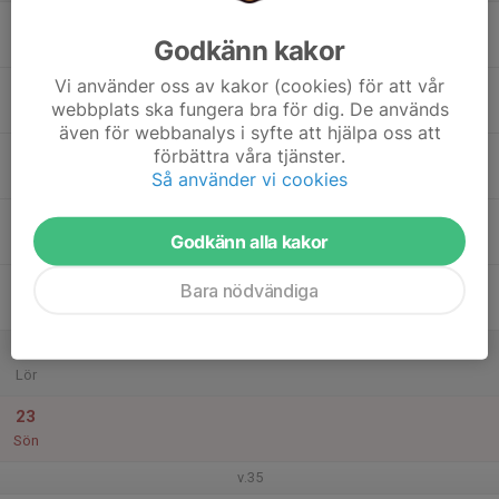
17
Godkänn kakor
Mån
Vi använder oss av kakor (cookies) för att vår
18
webbplats ska fungera bra för dig. De används
Tis
även för webbanalys i syfte att hjälpa oss att
19
förbättra våra tjänster.
Så använder vi cookies
Ons
20
Godkänn alla kakor
Tor
21
Bara nödvändiga
Fre
22
Lör
23
Sön
v.35