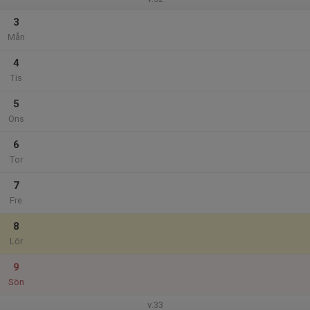
3
Mån
4
Tis
5
Ons
6
Tor
7
Fre
8
Lör
9
Sön
v.33