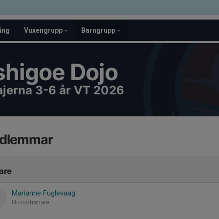
ing
Vuxengrupp
Barngrupp
higoe Dojo
jerna 3-6 år VT 2026
dlemmar
are
Marianne Fuglevaag
Huvudtränare