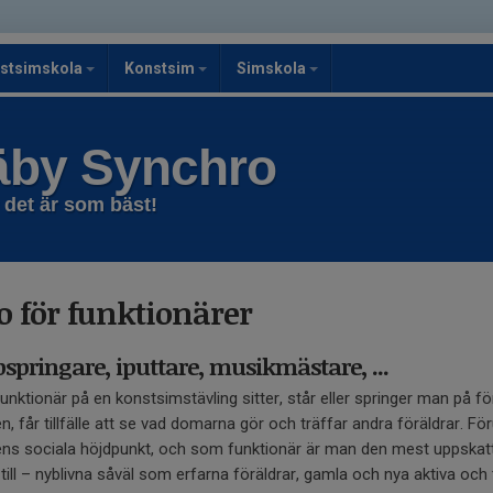
stsimskola
Konstsim
Simskola
äby Synchro
 det är som bäst!
o för funktionärer
springare, iputtare, musikmästare, ...
nktionär på en konstsimstävling sitter, står eller springer man på förs
n, får tillfälle att se vad domarna gör och träffar andra föräldrar. F
ns sociala höjdpunkt, och som funktionär är man den mest uppskatta
 till – nyblivna såväl som erfarna föräldrar, gamla och nya aktiva och 