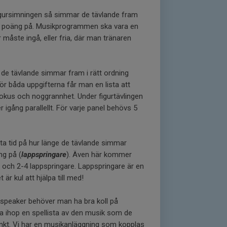
figursimningen så simmar de tävlande fram
ter poäng på. Musikprogrammen ska vara en
måste ingå, eller fria, där man tränaren
tt de tävlande simmar fram i rätt ordning
För båda uppgifterna får man en lista att
 fokus och noggrannhet. Under figurtävlingen
igång parallellt. För varje panel behövs 5
ta tid på hur länge de tävlande simmar
ng på (
lappspringare
). Även här kommer
re och 2-4 lappspringare. Lappspringare är en
r kul att hjälpa till med!
speaker behöver man ha bra koll på
 ihop en spellista av den musik som de
dpunkt. Vi har en musikanläggning som kopplas