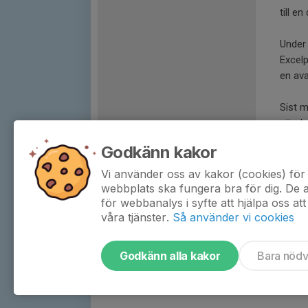
till e
Under 
Excelp
en ava
Sist m
när de
förber
Godkänn kakor
man sk
bra at
Vi använder oss av kakor (cookies) för 
planer
webbplats ska fungera bra för dig. De
för webbanalys i syfte att hjälpa oss att
våra tjänster.
Så använder vi cookies
Godkänn alla kakor
Bara nöd
Tjäna pengar till föreningen