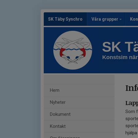
SK Täby Synchro
Våra grupper
Kon
SK T
Konstsim när
Inf
Hem
Lapp
Nyheter
Som fu
Dokument
sporte
sporte
Kontakt
hjälpa