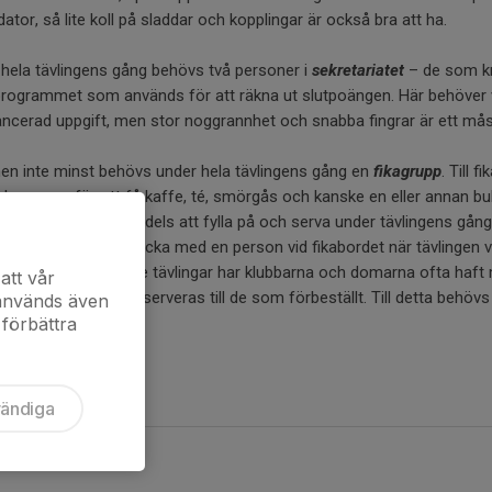
n dator, så lite koll på sladdar och kopplingar är också bra att ha.
hela tävlingens gång behövs två personer i
sekretariatet
– de som kn
rogrammet som används för att räkna ut slutpoängen. Här behöver vi
ncerad uppgift, men stor noggrannhet och snabba fingrar är ett mås
en inte minst behövs under hela tävlingens gång en
fikagrupp
. Till
 har paus, för att få kaffe, té, smörgås och kanske en eller annan bu
eda så att allt finns, dels att fylla på och serva under tävlingens gång.
a stå! Det brukar räcka med en person vid fikabordet när tävlingen vä
t vara flera. På längre tävlingar har klubbarna och domarna ofta haft 
att vår
as, dukas fram och serveras till de som förbeställt. Till detta behövs
 används även
 förbättra
vändiga