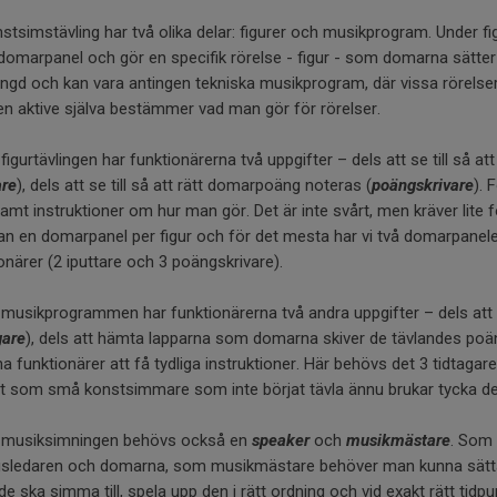
stsimstävling har två olika delar: figurer och musikprogram. Under 
n domarpanel och gör en specifik rörelse - figur - som domarna sät
ängd och kan vara antingen tekniska musikprogram, där vissa rörelser 
n aktive själva bestämmer vad man gör för rörelser.
figurtävlingen har funktionärerna två uppgifter – dels att se till så a
are
), dels att se till så att rätt domarpoäng noteras (
poängskrivare
). 
samt instruktioner om hur man gör. Det är inte svårt, men kräver lite
n en domarpanel per figur och för det mesta har vi två domarpaneler 
onärer (2 iputtare och 3 poängskrivare).
musikprogrammen har funktionärerna två andra uppgifter – dels att 
gare
), dels att hämta lapparna som domarna skiver de tävlandes poä
na funktionärer att få tydliga instruktioner. Här behövs det 3 tidtaga
t som små konstsimmare som inte börjat tävla ännu brukar tycka det ä
 musiksimningen behövs också en
speaker
och
musikmästare
. Som 
ngsledaren och domarna, som musikmästare behöver man kunna sätta
de ska simma till, spela upp den i rätt ordning och vid exakt rätt ti