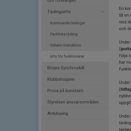
Om föreningen
En kon
Tävlingsinfo
till e
viss l
Kommande tävlingar
och de
Packlista tävling
Under 
Gelatin-instruktion
(
iputt
följa 
Info för funktionärer
har ma
Börjes Synchroskål
funkti
Klubbshoppen
Under 
(
tidta
Prova på konstsim
nybliv
Styrelsen ansvarsområden
uppgif
Antidoping
Under
tävli
tävlan