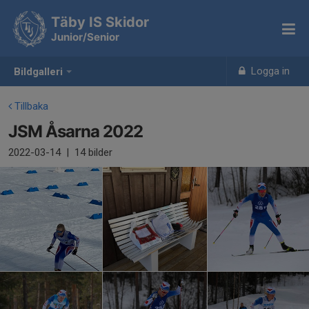
Täby IS Skidor
Junior/Senior
Logga in
Bildgalleri
Tillbaka
JSM Åsarna 2022
2022-03-14
|
14 bilder