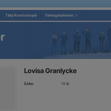
Täby Konstsnöspår
Tävlingskalender
r
Lovisa Granlycke
Ålder
10 år