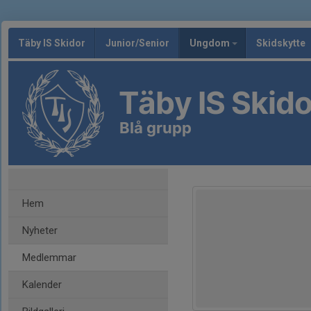
Täby IS Skidor
Junior/Senior
Ungdom
Skidskytte
Täby IS Skido
Blå grupp
Hem
Nyheter
Medlemmar
Kalender