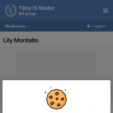
Täby IS Skidor
Blå grupp
Logga in
Medlemmar
Lily Montalto
Ålder
10 år