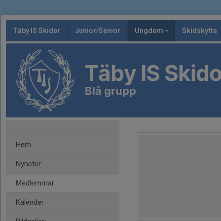
Täby IS Skidor
Junior/Senior
Ungdom
Skidskytte
Täby IS Skido
Blå grupp
Hem
Nyheter
Medlemmar
Kalender