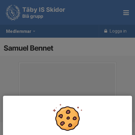
Täby IS Skidor
Blå grupp
Logga in
Medlemmar
Samuel Bennet
Ålder
11 år