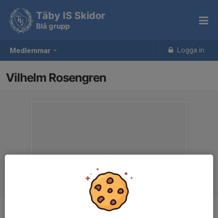
Täby IS Skidor
Blå grupp
Logga in
Medlemmar
Vilhelm Rosengren
Ålder
11 år