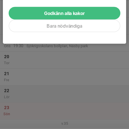
17
Mån
Godkänn alla kakor
18
Bara nödvändiga
Tis
19
18:00
Flyers U13 Träning
19:30
Ons
Sjökrigsskolans bollplan, Näsby park
20
Tor
21
Fre
22
Lör
23
Sön
v.35