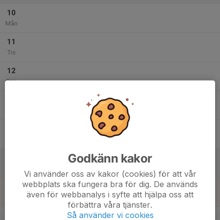
10
Mån
11
Tis
12
Ons
13
Tor
14
Fre
Godkänn kakor
15
Lör
Vi använder oss av kakor (cookies) för att vår
webbplats ska fungera bra för dig. De används
16
även för webbanalys i syfte att hjälpa oss att
Sön
förbättra våra tjänster.
v.34
Så använder vi cookies