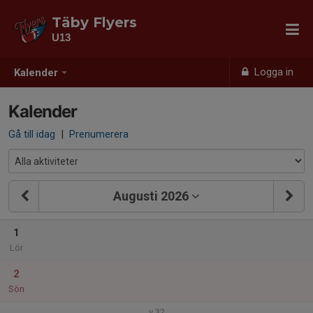
Täby Flyers
U13
Logga in
Kalender
Kalender
Gå till idag
|
Prenumerera
Augusti 2026
1
Lör
2
Sön
v.32