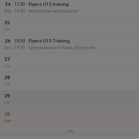
24
17:30
Flyers U13 träning
19:00
Mån
Mörbyskolan konstgräsplan
25
Tis
26
18:00
Flyers U13 Träning
19:30
Ons
Sjökrigsskolans bollplan, Näsby park
27
Tor
28
Fre
29
Lör
30
Sön
v.36