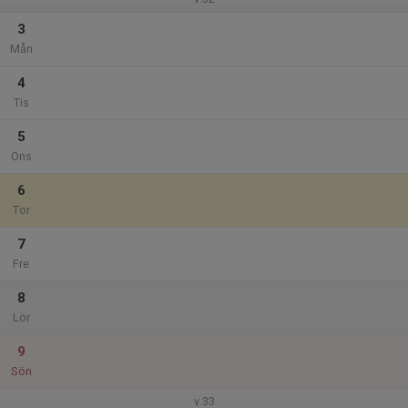
3
Mån
4
Tis
5
Ons
6
Tor
7
Fre
8
Lör
9
Sön
v.33